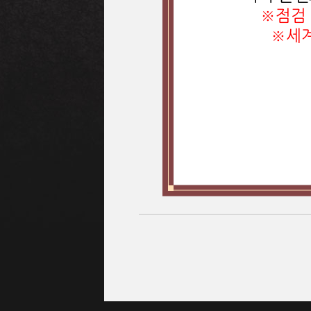
※점검 
※세계