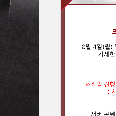
8월 4일(월
자세한
※작업 진행
※서
서버 콘텐